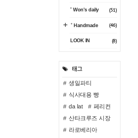
(51)
˚ Won's daily
(46)
˚ Handmade
(8)
LOOK IN
태그
생일파티
식사대용 빵
da lat
페리컨
산타크루즈 시장
라로베리아