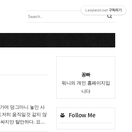
Leejiwon.net
구독하기
꽁빠
워니의 개인 홈페이지입
니다
가며 덩그마니 놓인 사
도저히 움직일것 같지 않
Follow Me
비싸지만 탈만하다. 요번
다니는 사람들이 많아서