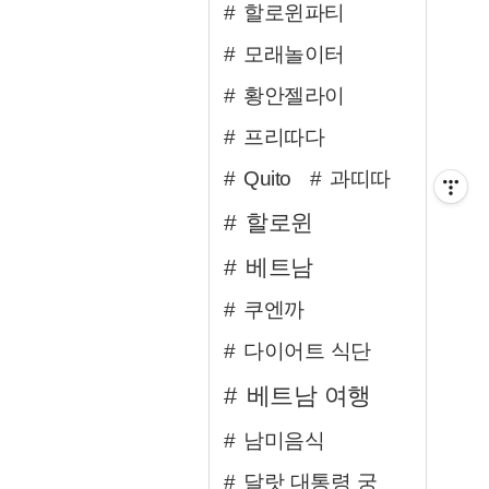
할로윈파티
모래놀이터
황안젤라이
프리따다
Quito
과띠따
할로윈
베트남
쿠엔까
다이어트 식단
베트남 여행
남미음식
달랏 대통령 궁