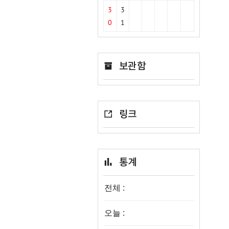
3
3
0
1
보관함
링크
통계
전체 :
오늘 :