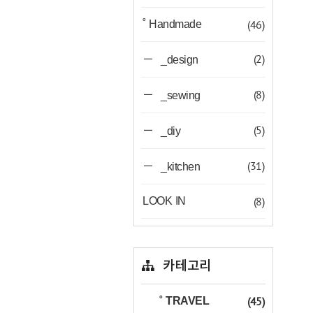
(46)
˚ Handmade
(2)
_design
(8)
_sewing
(5)
_diy
(31)
_kitchen
(8)
LOOK IN
카테고리
(45)
˚ TRAVEL