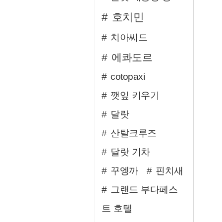
호치민
치아씨드
에콰도르
cotopaxi
깻잎 키우기
달랏
산탈크루즈
달랏 기차
꾸엥까
핀치새
그랜드 부다페스
트 호텔