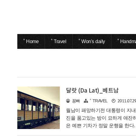
˚ Home
˚ Travel
˚ Won's daily
˚ Handm
달랏 (Da Lat)_베트남
2011.07.2
꽁빠
˚ TRAVEL
월남이 패망하기전 대통령이 지내던
진을 품고있는 방이 묘하게 애잔하
은 예쁜 기차가 정말 운행을 한다.
여행중 제일 좋았다는.. 나짱의 