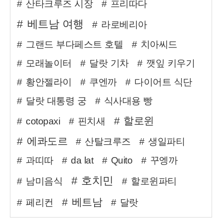
산타크루즈 시장
프리따다
베트남 여행
라로베리아
그랜드 부다페스트 호텔
치아씨드
모래놀이터
달랏 기차
깻잎 키우기
황안젤라이
쿠엔까
다이어트 식단
달랏 대통령 궁
식사대용 빵
할로윈
cotopaxi
핀치새
에콰도르
산탈크루즈
생일파티
과띠따
da lat
Quito
꾸엥까
호치민
남미음식
할로윈파티
베트남
페리컨
달랏