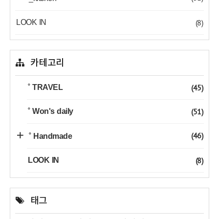
(8)
LOOK IN
카테고리
(45)
˚ TRAVEL
(51)
˚ Won's daily
(46)
˚ Handmade
(8)
LOOK IN
태그