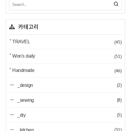
카테고리
(45)
˚ TRAVEL
(51)
˚ Won's daily
(46)
˚ Handmade
(2)
_design
(8)
_sewing
(5)
_diy
(31)
_kitchen