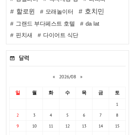
호치민
할로윈
모래놀이터
그랜드 부다페스트 호텔
da lat
핀치새
다이어트 식단
달력
«
2026/08
»
일
월
화
수
목
금
토
1
2
3
4
5
6
7
8
9
10
11
12
13
14
15