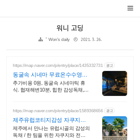
워니 고딩
2021. 3. 26.
˚ Won's daily
https://map.naver.com/p/entry/place/1435332731
광고
동굴속 시네마 무료온수수영장
독특하고 아늑한 제주 아지트
추가비용 0원, 동굴속 시네마틱 휴
식. 협재해변10분, 힙한 감성독채, 무
료바베큐 감성독채,동굴의 아늑함
풀사이드 시네마의 낭만. 잊지못할
태교여행&커플여행의 완성
https://map.naver.com/p/entry/place/1589368656
광고
제주유럽코티지감성 자쿠지독
채 프라이빗 제주여행, 유럽감
제주에서 만나는 유럽시골의 감성의
성
독채 / 한 팀을 위한 자쿠지와 전용