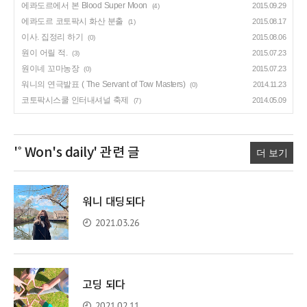
에콰도르에서 본 Blood Super Moon
2015.09.29
(4)
에콰도르 코토팍시 화산 분출
2015.08.17
(1)
이사. 집정리 하기
2015.08.06
(0)
원이 어릴 적.
2015.07.23
(3)
원이네 꼬마농장
2015.07.23
(0)
워니의 연극발표 ( The Servant of Tow Masters)
2014.11.23
(0)
코토팍시스쿨 인터내셔널 축제
2014.05.09
(7)
'˚ Won's daily'
관련 글
더 보기
워니 대딩되다
2021.03.26
고딩 되다
2021.02.11