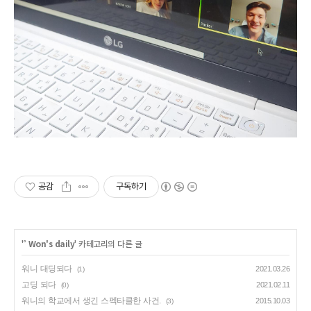
공감
구독하기
'
˚ Won's daily
' 카테고리의 다른 글
워니 대딩되다
2021.03.26
(1)
고딩 되다
2021.02.11
(0)
워니의 학교에서 생긴 스펙타클한 사건.
2015.10.03
(3)