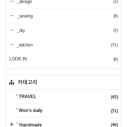
(2)
_design
(8)
_sewing
(5)
_diy
(31)
_kitchen
(8)
LOOK IN
카테고리
(45)
˚ TRAVEL
(51)
˚ Won's daily
(46)
˚ Handmade