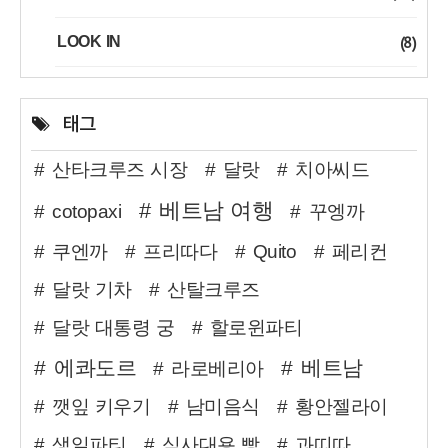
(8)
LOOK IN
태그
산타크루즈 시장
달랏
치아씨드
베트남 여행
cotopaxi
꾸엥까
쿠엔까
프리따다
Quito
페리컨
달랏 기차
산탈크루즈
달랏 대통령 궁
할로윈파티
에콰도르
베트남
라로베리아
깻잎 키우기
남미음식
황안젤라이
생일파티
식사대용 빵
과띠따